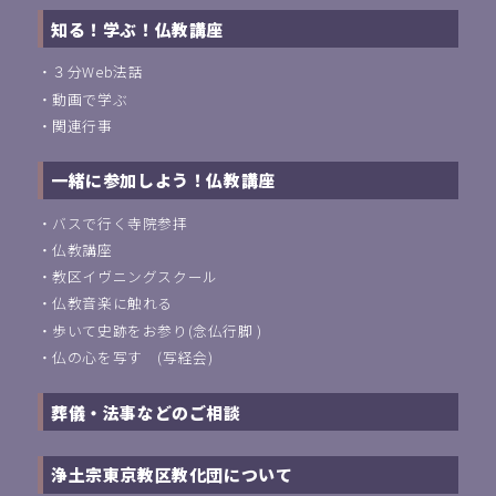
知る！学ぶ！仏教講座
・
３分Web法話
・
動画で学ぶ
・
関連行事
一緒に参加しよう！仏教講座
・
バスで行く寺院参拝
・
仏教講座
・
教区イヴニングスクール
・
仏教音楽に触れる
・
歩いて史跡をお参り(念仏行脚 )
・
仏の心を写す (写経会)
葬儀・法事などのご相談
浄土宗東京教区教化団について