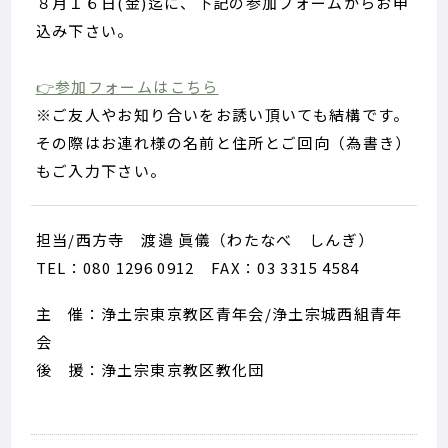
８月１６日(金)迄に、下記の参加フォームからお申
込み下さい。
👉参加フォームはこちら
※ご友人やお知り合いをお誘い頂いても結構です。
その際はお連れ様の名前と住所とご回向（為書き）
もご入力下さい。
担当/西方寺 渡邉 眞儀（わたなべ しんぎ）
TEL：080 1296 0912 FAX：03 3315 4584
主 催：浄土宗東京教区青年会/浄土宗城西組青年
会
後 援：浄土宗東京教区教化団