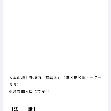
大本山増上寺境内「慈雲閣」（港区芝公園４－７－
３５）
※慈雲閣入口にて受付
【法 話】