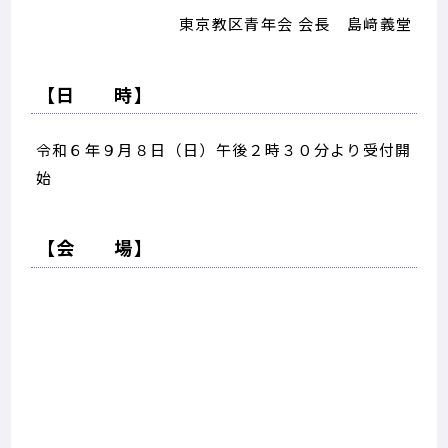
東京教区青年会 会長 島﨑義堂
【日 時】
令和６年９月８日（日）午後２時３０分より受付開
始
【会 場】