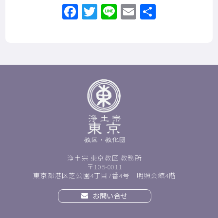
Facebook
Twitter
Line
Email
共
有
浄土宗 東京教区 教務所
〒105-0011
東京都港区芝公園4丁目7番4号 明照会館4階
お問い合せ