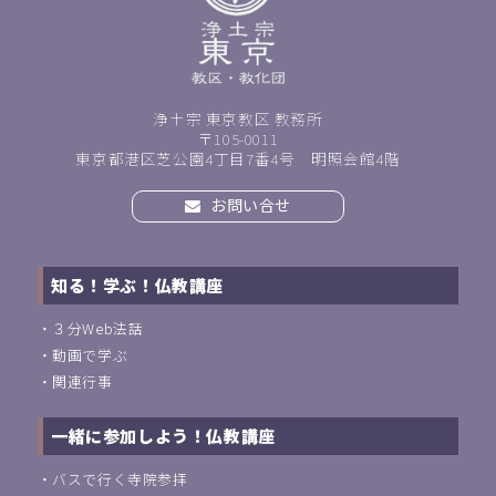
浄土宗 東京教区 教務所
〒105-0011
東京都港区芝公園4丁目7番4号 明照会館4階
お問い合せ
知る！学ぶ！仏教講座
・
３分Web法話
・
動画で学ぶ
・
関連行事
一緒に参加しよう！仏教講座
・
バスで行く寺院参拝