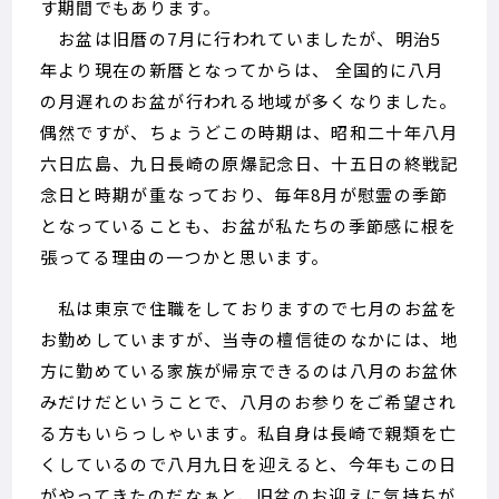
す期間でもあります。
お盆は旧暦の7月に行われていましたが、明治5
年より現在の新暦となってからは、 全国的に八月
の月遅れのお盆が行われる地域が多くなりました。
偶然ですが、ちょうどこの時期は、昭和二十年八月
六日広島、九日長崎の原爆記念日、十五日の終戦記
念日と時期が重なっており、毎年8月が慰霊の季節
となっていることも、お盆が私たちの季節感に根を
張ってる理由の一つかと思います。
私は東京で住職をしておりますので七月のお盆を
お勤めしていますが、当寺の檀信徒のなかには、地
方に勤めている家族が帰京できるのは八月のお盆休
みだけだということで、八月のお参りをご希望され
る方もいらっしゃいます。私自身は長崎で親類を亡
くしているので八月九日を迎えると、今年もこの日
がやってきたのだなぁと、旧盆のお迎えに気持ちが