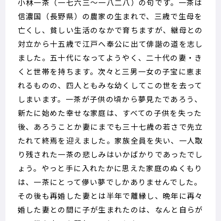
小林一茶（一七六三～一八二八）の句です。一茶は
信濃国（長野県）の農家の生まれで、三歳で生母を
亡くし、貧しい生活のなかで育ちますが、継母との
対立から十五歳で江戸へ奉公に出て俳諧の道を志し
ました。五十代になってようやく、二十代の妻・き
くと世帯を持ちます。次々と三男一女の子宝に恵ま
れるものの、四人ともみな幼くしてこの世を去って
しまいます。一茶が子供の頃から夢見たであろう、
新たに始めた幸せな家庭は、すべての子供を失った
後、あろうことか妻にまでも三十七歳の若さで先立
たれて終焉を迎えました。家族全員を失い、一人取
り残された一茶の悲しみはいかばかりであったでし
ょう。やっと手に入れたかに思えた家庭のぬくもり
は、一茶にとって儚い夢でしかありませんでした。
その後も再婚した妻とは半年で離縁し、晩年に再々
婚した妻との間に子が生まれたのは、なんと自らが