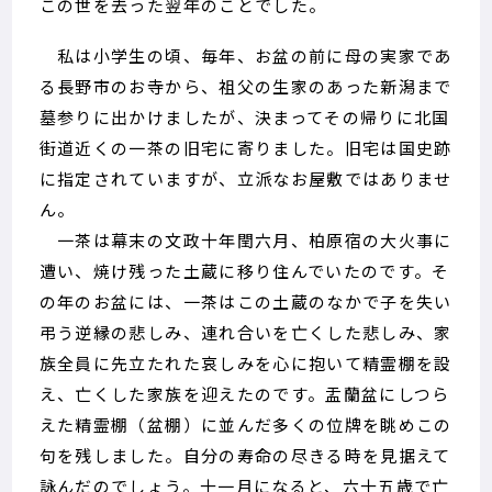
この世を去った翌年のことでした。
私は小学生の頃、毎年、お盆の前に母の実家であ
る長野市のお寺から、祖父の生家のあった新潟まで
墓参りに出かけましたが、決まってその帰りに北国
街道近くの一茶の旧宅に寄りました。旧宅は国史跡
に指定されていますが、立派なお屋敷ではありませ
ん。
一茶は幕末の文政十年閏六月、柏原宿の大火事に
遭い、焼け残った土蔵に移り住んでいたのです。そ
の年のお盆には、一茶はこの土蔵のなかで子を失い
弔う逆縁の悲しみ、連れ合いを亡くした悲しみ、家
族全員に先立たれた哀しみを心に抱いて精霊棚を設
え、亡くした家族を迎えたのです。盂蘭盆にしつら
えた精霊棚（盆棚）に並んだ多くの位牌を眺めこの
句を残しました。自分の寿命の尽きる時を見据えて
詠んだのでしょう。十一月になると、六十五歳で亡