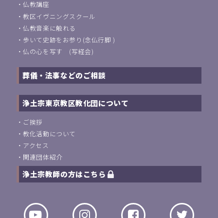
・
仏教講座
・
教区イヴニングスクール
・
仏教音楽に触れる
・
歩いて史跡をお参り(念仏行脚 )
・
仏の心を写す (写経会)
葬儀・法事などのご相談
浄土宗東京教区教化団について
・
ご挨拶
・
教化活動について
・
アクセス
・
関連団体紹介
浄土宗教師の方はこちら