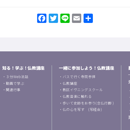
Facebook
Twitter
Line
Email
共
有
知る！学ぶ！仏教講座
一緒に参加しよう！仏教講座
・
３分Web法話
・
バスで行く寺院参拝
・
動画で学ぶ
・
仏教講座
・
関連行事
・
教区イヴニングスクール
・
仏教音楽に触れる
・
歩いて史跡をお参り(念仏行脚 )
・
仏の心を写す (写経会)