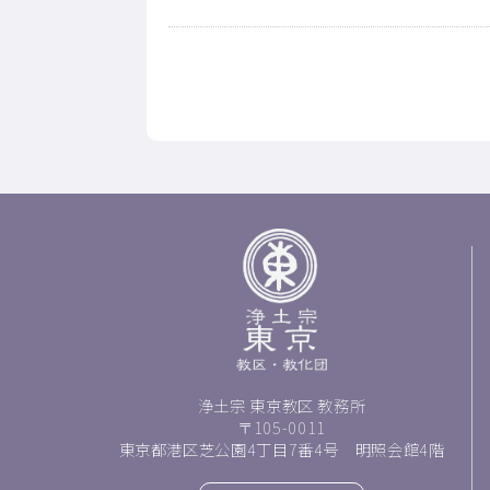
浄土宗 東京教区 教務所
〒105-0011
東京都港区芝公園4丁目7番4号 明照会館4階