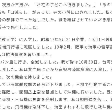
。次男か三男が、「お宅の子どこへ行きました。」「あの
降も「口減らし」があって、寺の小僧に出されました。私
勢の参拝でごった返しでした。縁を結ばさせていただき感
弟子で修行しました。
大学）に入学し、昭和17年9月21日卒業。10月1日岐阜
成増飛行場に転属しました。19年2月、陸軍で海軍の雷撃
私は航法偵察を習いました。
パン島に行き、全滅しました。我が隊は10月30日、台
しました。私は貧血病にかかり鹿児島陸軍病院に入院し、
れ、次の機会を待ちました。
結している軍艦攻撃の命令が下りました。三機で行動する
を離陸し、開聞岳上空を基点として沖縄に伺いました。西
二番機・三番機は魚雷を発射します。私は照明弾を落し、
ました。飛行機は急降下し、海面すれすれに飛行し戦斗機