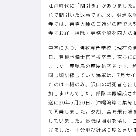
江戸時代に「間引き」がありました
れで間引いた返事です。又、明治以
寺では、善導大師のご遠忌の時で大
寺でお経・掃除・寺務全般を四人の
中学に入り、佛教専門学校（現在の佛教
日、豊橋予備士官学校卒業。直ちに
ました。鹿児島の鹿屋航空隊です。
同じ頃訓練していた海軍は、7月サイ
たのは一機のみ。沢山の戦死者を出
加しませんでした。部隊は再編成さ
遂に20年5月20日、沖縄湾岸に集
て同乗しました。夕刻、宮崎飛行場
していました。長機は照明を落し、
げました。十分飛び針路０度と言い