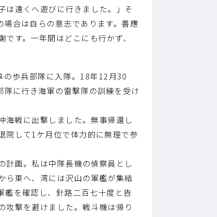
子は遠くへ遊びに行きました。」そ
の場合は自らの意志であります。善應
謝です。一年間はどこにも行かず、
の歩兵部隊に入隊。18年12月30
部隊に行き海軍の雷撃隊の訓練を受け
湾沖海戦に出撃しました。無事帰還し
退院して1ケ月位で体力的に無理で参
この計画。私は中隊長機の偵察員とし
から東へ、湾には沢山の軍艦が集結
軍艦を確認し、針路二百七十度と告
の攻撃を避けました。戦斗機は帰り