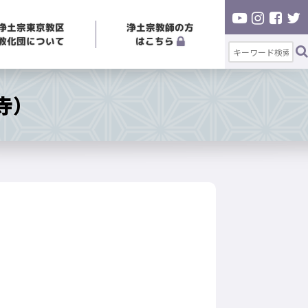
浄土宗東京教区
浄土宗教師の方
教化団について
はこちら
寺）