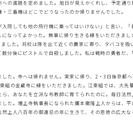
州への進路を定めました。旭日が見えかくれし、予定通り
機・三番機はどこでどうなったのか帰りませんでした。
が入院しても他の飛行機に乗ってはいけない」と言い、「
んになってよかった。無事に帰り生きる縁をいただきまし
なりました。将校は隊を出て近くの農家に寄り、タバコを吸
て数分後にピストルで自殺しました。私は戦時の勇者だ、
ました。寺へは帰れません。実家に帰り、2・3日後京都
江東組の金蔵寺に縁をいただきました。江東組では、大先
たら、あなたを立派な布教師に育てられたのに。毎日法然
ました。増上寺執事長になられた廣本徹隆上人からは、平
法然上人八百年の御遠忌の年に生きて、その恩徳の広大な