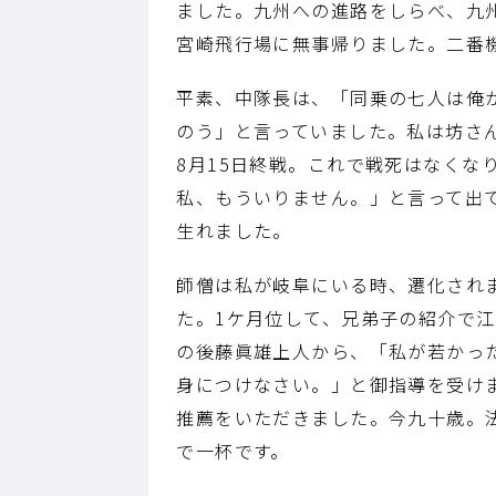
ました。九州への進路をしらべ、九
宮崎飛行場に無事帰りました。二番
平素、中隊長は、「同乗の七人は俺
のう」と言っていました。私は坊さ
8月15日終戦。これで戦死はなく
私、もういりません。」と言って出
生れました。
師僧は私が岐阜にいる時、遷化され
た。1ケ月位して、兄弟子の紹介で
の後藤眞雄上人から、「私が若かっ
身につけなさい。」と御指導を受け
推薦をいただきました。今九十歳。
で一杯です。