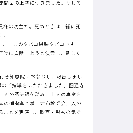
開聞岳の上空につきました。そして
貴様は坊主だ。死ぬときは一緒に死
た。
い、「このタバコ恩賜タバコです。
平時に貢献しようと決意し、新しく
へ行き知恩院にお参りし、報告しまし
輩のご指導をいただきました。圓通寺
上人の語法語を読み、上人の真意を
素の御指導と増上寺布教師会加入の
ることを実感し、歓喜・報恩の気持