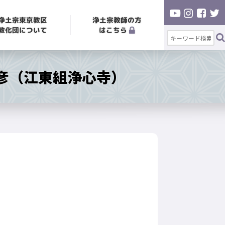
浄土宗東京教区
浄土宗教師の方
教化団について
はこちら
彦（江東組浄心寺）