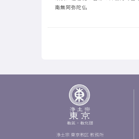
南無阿弥陀仏
浄土宗 東京教区 教務所