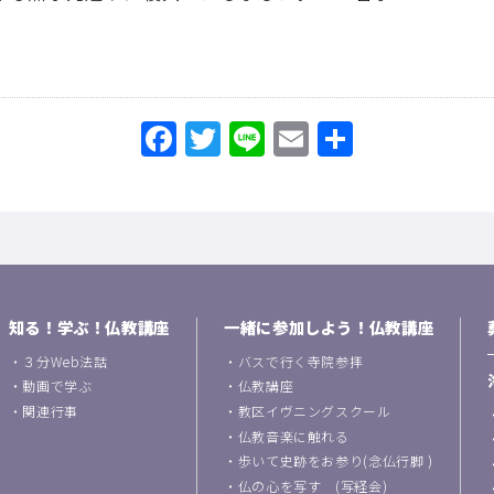
Facebook
Twitter
Line
Email
共
有
知る！学ぶ！仏教講座
一緒に参加しよう！仏教講座
・
３分Web法話
・
バスで行く寺院参拝
・
動画で学ぶ
・
仏教講座
・
関連行事
・
教区イヴニングスクール
・
仏教音楽に触れる
・
歩いて史跡をお参り(念仏行脚 )
・
仏の心を写す (写経会)