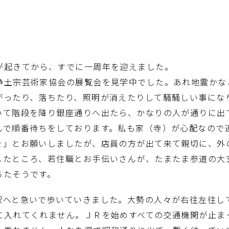
起きてから、すでに一周年を迎えました。
土宗芸術家協会の展覧会を見学中でした。あれ地震かな
がったり、落ちたり、照明が消えたりして騒騒しい事にな
て階段を降り銀座通りへ出たら、かなりの人が通りに出
んで順番待ちをしております。私も家（寺）が心配なので
を」とお願いしましたが、店員の方が出て来て親切に、外
したところ、若住職とお手伝いさんが、たまたま参道の大
ちたそうです。
へと急いで歩いていきました。大勢の人々が右往左往し
に入れてくれません。ＪＲを始めすべての交通機関が止ま