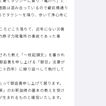
て漸くタクシーに乗り「亀戸へ」と
道路は混み合っているので蔵前橋通り
ろでタクシーを降り、歩いて浄心寺に
ころどころ落ちて、近年にない災害
力原子力発電所の事故であった事
された教え「一枚起請文」を書かれ
御追喜を申し上げる「御忌」法要が
二十四年）に繰り延べして執行して
もって御追善申し上げて居ります。
果」のお釈迦様の基本の教えを受け
が生まれるものと確信いたします。