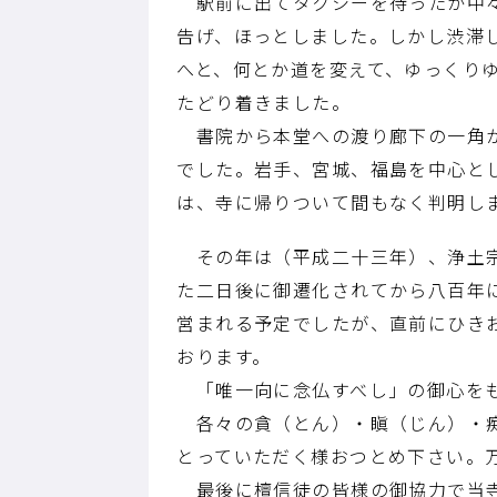
駅前に出てタクシーを待ったが中々
告げ、ほっとしました。しかし渋滞
へと、何とか道を変えて、ゆっくり
たどり着きました。
書院から本堂への渡り廊下の一角が
でした。岩手、宮城、福島を中心と
は、寺に帰りついて間もなく判明し
その年は（平成二十三年）、浄土宗
た二日後に御遷化されてから八百年
営まれる予定でしたが、直前にひき
おります。
「唯一向に念仏すべし」の御心をも
各々の貪（とん）・瞋（じん）・痴
とっていただく様おつとめ下さい。
最後に檀信徒の皆様の御協力で当