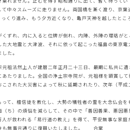
乗れません。止むを得ず昭和通りに出て、暫く待ってい
して中々スムーズに走りません。両国橋を漸く渡り、京葉
ゆっくり進み、もう夕方近くなり、亀戸天神を越したとこ
くずれ、内に入ると位牌が倒れ、内陣、外陣の瓔珞がと
した大地震と大津波、それに依って起こった福島の東京電
ました。
元祖法然上人が建暦二年正月二十三日、最期に私共に遺
にあたりました。全国の浄土宗寺院が、元祖様を顕賞して
おこされた大災害によって秋に延期されたり、次年（平成
って、檀信徒を教化し、大勢の犠牲者の霊を大念仏会を
（ち）の煩悩を減らして、その中で「善因善果、悪因悪
万人が救われる「易行道の教え」を得て、平安無事な家庭
寺も無事元通りに復興いたしました。 合掌