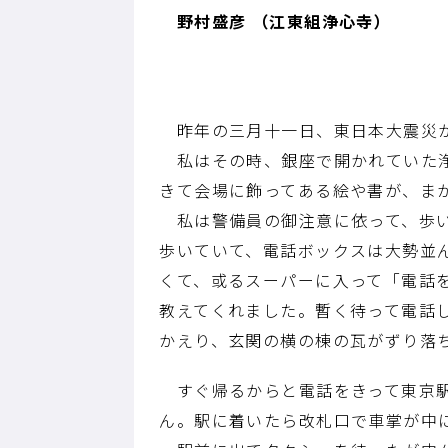
野村盛彦 （江東組浄心寺）
昨年の三月十一日、東日本大震災が
私はその時、銀座で開かれていた浄
きて会場に飾ってある絵や書が、ま
私は警備員の御注意に依って、歩い
歩いていて、電話ボックスは大勢並
くて、或るスーパーに入って「電話
教えてくれました。暫く待って電話
かえり、玄関の横の棟の瓦がずり落
すぐ帰るからと電話をきって東京駅
ん。駅に着いたら改札口で車掌が中