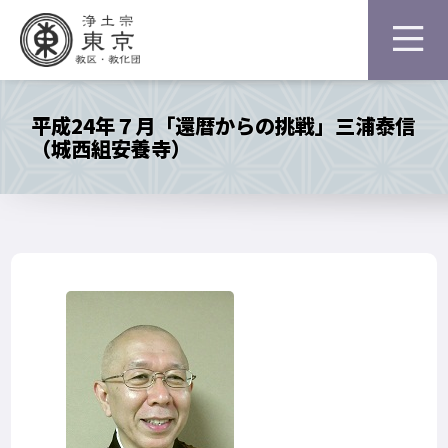
平成24年７月「還暦からの挑戦」三浦泰信
（城西組安養寺）