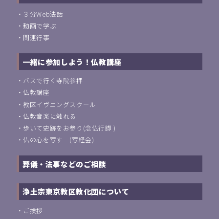
・
３分Web法話
・
動画で学ぶ
・
関連行事
一緒に参加しよう！仏教講座
・
バスで行く寺院参拝
・
仏教講座
・
教区イヴニングスクール
・
仏教音楽に触れる
・
歩いて史跡をお参り(念仏行脚 )
・
仏の心を写す (写経会)
葬儀・法事などのご相談
浄土宗東京教区教化団について
・
ご挨拶