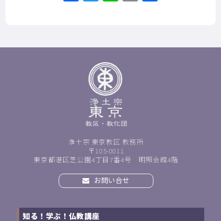
有
浄土宗 東京教区 教務所
〒105-0011
東京都港区芝公園4丁目7番4号 明照会館4階
お問い合せ
知る！学ぶ！仏教講座