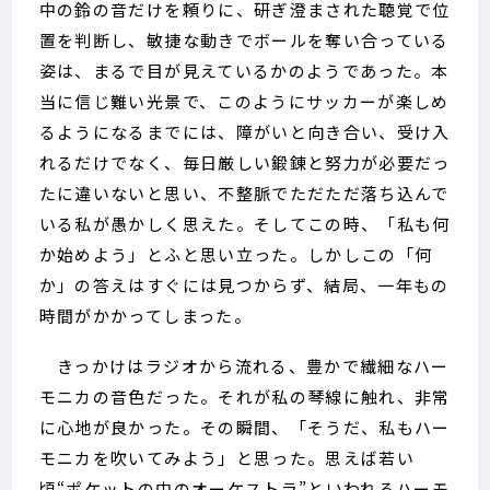
中の鈴の音だけを頼りに、研ぎ澄まされた聴覚で位
置を判断し、敏捷な動きでボールを奪い合っている
姿は、まるで目が見えているかのようであった。本
当に信じ難い光景で、このようにサッカーが楽しめ
るようになるまでには、障がいと向き合い、受け入
れるだけでなく、毎日厳しい鍛錬と努力が必要だっ
たに違いないと思い、不整脈でただただ落ち込んで
いる私が愚かしく思えた。そしてこの時、「私も何
か始めよう」とふと思い立った。しかしこの「何
か」の答えはすぐには見つからず、結局、一年もの
時間がかかってしまった。
きっかけはラジオから流れる、豊かで繊細なハー
モニカの音色だった。それが私の琴線に触れ、非常
に心地が良かった。その瞬間、「そうだ、私もハー
モニカを吹いてみよう」と思った。思えば若い
頃“ポケットの中のオーケストラ”といわれるハーモ