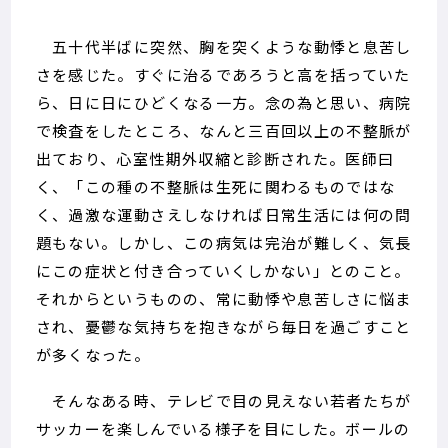
五十代半ばに突然、胸を突くような動悸と息苦し
さを感じた。すぐに治るであろうと高を括っていた
ら、日に日にひどくなる一方。念の為と思い、病院
で検査をしたところ、なんと三百回以上の不整脈が
出ており、心室性期外収縮と診断された。医師曰
く、「この種の不整脈は生死に関わるものではな
く、過激な運動さえしなければ日常生活には何の問
題もない。しかし、この病気は完治が難しく、気長
にこの症状と付き合っていくしかない」とのこと。
それからというものの、常に動悸や息苦しさに悩ま
され、憂鬱な気持ちを抱きながら毎日を過ごすこと
が多くなった。
そんなある時、テレビで目の見えない若者たちが
サッカーを楽しんでいる様子を目にした。ボールの