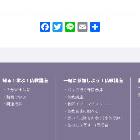
Facebook
Twitter
Line
Email
共
有
知る！学ぶ！仏教講座
一緒に参加しよう！仏教講座
・
３分Web法話
・
バスで行く寺院参拝
・
動画で学ぶ
・
仏教講座
・
関連行事
・
教区イヴニングスクール
・
仏教音楽に触れる
・
歩いて史跡をお参り(念仏行脚 )
・
仏の心を写す (写経会)