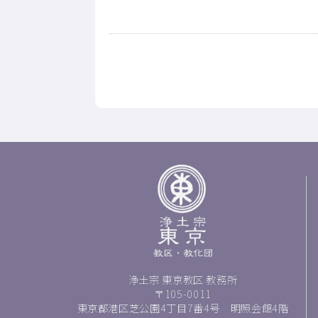
浄土宗 東京教区 教務所
〒105-0011
東京都港区芝公園4丁目7番4号 明照会館4階