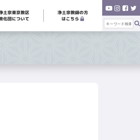
浄土宗東京教区
浄土宗教師の方
教化団について
はこちら