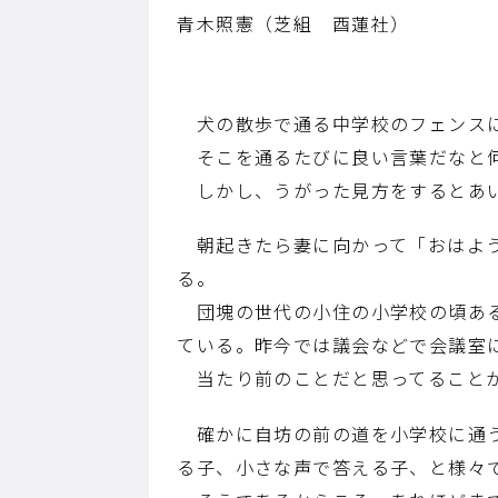
青木照憲（芝組 酉蓮社）
犬の散歩で通る中学校のフェンスに
そこを通るたびに良い言葉だなと何
しかし、うがった見方をするとあい
朝起きたら妻に向かって「おはよう
る。
団塊の世代の小住の小学校の頃ある
ている。昨今では議会などで会議室
当たり前のことだと思ってることが
確かに自坊の前の道を小学校に通う
る子、小さな声で答える子、と様々