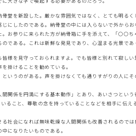
に大きな字で喚起する必要があるのだろう。
骨堂を新設した。厳かな雰囲気ではなく、とても明るく
感じにしたのである。納骨堂の中には入らないで外からお
た。お参りに来られた方が納骨箱に手を添えて、「〇〇ち
るのである。これは新鮮な発見であり、心温まる光景であ
皆様を見守っておられますよ。でも皆様と別れて寂しい
声を掛けることを勧めている。
というのがある。声を掛けなくても通りすがりの人にそ
間関係を円満にする基本動作」とあり、あいさつという
ていること、尊敬の念を持っていることなどを相手に伝え
せる社会になれば無味乾燥な人間関係も改善されるのでは
の中になりたいものである。