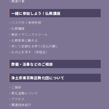
・
関連行事
一緒に参加しよう！仏教講座
・
バスで行く寺院参拝
・
仏教講座
・
教区イヴニングスクール
・
仏教音楽に触れる
・
歩いて史跡をお参り(念仏行脚 )
・
仏の心を写す (写経会)
葬儀・法事などのご相談
浄土宗東京教区教化団について
・
ご挨拶
・
教化活動について
・
アクセス
・
関連団体紹介