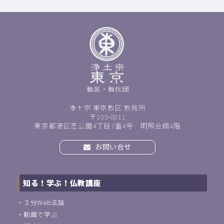
浄土宗 東京教区 教務所
〒105-0011
東京都港区芝公園4丁目7番4号 明照会館4階
お問い合せ
知る！学ぶ！仏教講座
・
３分Web法話
・
動画で学ぶ