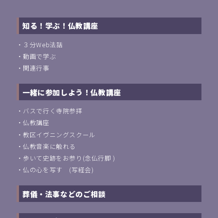
知る！学ぶ！仏教講座
・
３分Web法話
・
動画で学ぶ
・
関連行事
一緒に参加しよう！仏教講座
・
バスで行く寺院参拝
・
仏教講座
・
教区イヴニングスクール
・
仏教音楽に触れる
・
歩いて史跡をお参り(念仏行脚 )
・
仏の心を写す (写経会)
葬儀・法事などのご相談