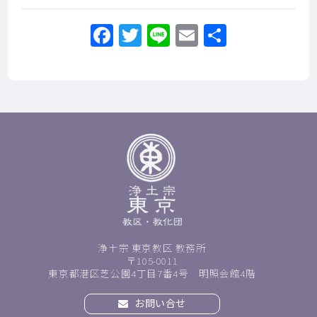
Facebook
Twitter
Line
Email
共
有
浄土宗 東京教区 教務所
〒105-0011
東京都港区芝公園4丁目7番4号 明照会館4階
お問い合せ