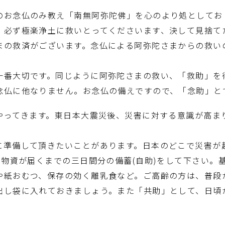
お念仏のみ教え「南無阿弥陀佛」を心のより処としてお
、必ず極楽浄土に救いとってくださいます、決して見捨て
まの救済がございます。念仏による阿弥陀さまからの救い
番大切です。同じように阿弥陀さまの救い、「救助」を
念仏に他なりません。お念仏の備えですので、「念助」と
にやってきます。東日本大震災後、災害に対する意識が高ま
準備して頂きたいことがあります。日本のどこで災害が
も物資が届くまでの三日間分の備蓄(自助)をして下さい。
や紙おむつ、保存の効く離乳食など。ご高齢の方は、普段
出し袋に入れておきましょう。また「共助」として、日頃