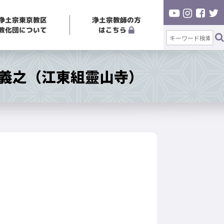
浄土宗東京教区
浄土宗教師の方
教化団について
はこちら
田義之（江東組靈山寺）