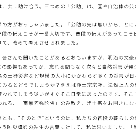
は、共に助け合う。三つめの「公助」は、国や自治体の公
の方がおっしゃいました。「公助の先は無いから、とに
普段の備えこそが一番大切です、普段の備えがあってこそ
けて、改めて考えさせられました。
皆さんも聞いたことがあるとおもいますが、明治の文豪
化の影響もあってか、忘れる間もなく次々と自然災害が発
県の土砂災害など規模の大小にかかわらず多くの災害が日
みるとどうでしょうか？例えば浄土宗宗祖、法然上人の
奪われてしまう災いがすぐそこ日常にあったのです。そこ
われる、「南無阿弥陀佛」のみ教え、浄土宗をお開きにな
とも、“そのとき”というのは、私たちの普段の暮らしの
いう防災講師の先生の言葉に対して、私は思いました。「