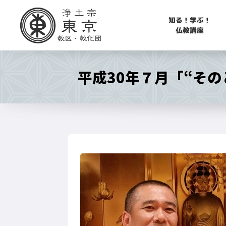
知る！学ぶ！
仏教講座
平成30年７月「“そ