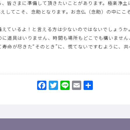
、皆さまに準備して頂きたいことがあります。極楽浄土に
お称えしてこそ、念助となります。お念仏（念助）の中にこ
えているよ！と言える方は少ないのではないでしょうか
のに道具はいりません、時間も場所もどこでも構いません
て寿命が尽きた“そのとき”に、慌てないですむように、共
Facebook
Twitter
Line
Email
共
有