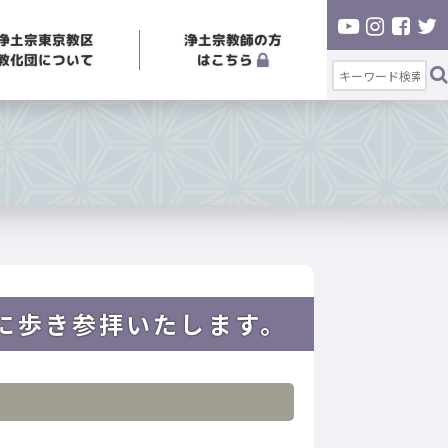
浄土宗東京教区
浄土宗教師の方
教化団について
はこちら
に歩き参拝いたします。