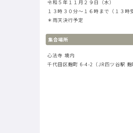
令和５年１１月２９日（水）
１３時３０分～１６時まで（１３時
＊雨天決行予定
集合場所
心法寺 境内
千代田区麹町 6-4-2（JR四ツ谷駅