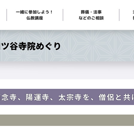
一緒に参加しよう！
葬儀・法事
などのご相談
仏教講座
四ツ谷寺院めぐり
西念寺、陽運寺、太宗寺を、僧侶と共