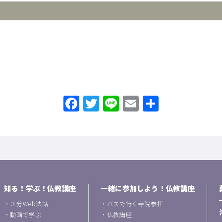
Facebook
Twitter
Line
Email
共
有
知る！学ぶ！仏教講座
一緒に参加しよう！仏教講座
・
３分Web法話
・
バスで行く寺院参拝
・
動画で学ぶ
・
仏教講座