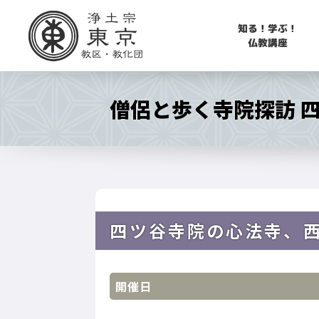
知る！学ぶ！
仏教講座
僧侶と歩く寺院探訪 
四ツ谷寺院の心法寺、
開催日