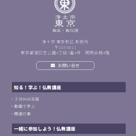
浄土宗 東京教区 教務所
〒105-0011
東京都港区芝公園4丁目7番4号 明照会館4階
お問い合せ
知る！学ぶ！仏教講座
・
３分Web法話
・
動画で学ぶ
・
関連行事
一緒に参加しよう！仏教講座