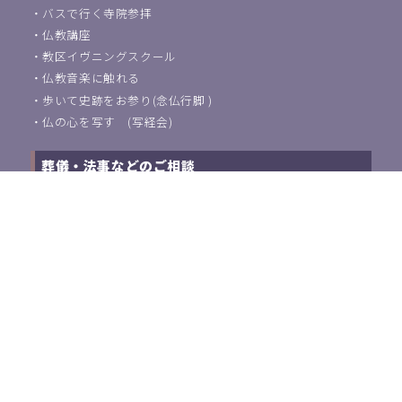
・
バスで行く寺院参拝
・
仏教講座
・
教区イヴニングスクール
・
仏教音楽に触れる
・
歩いて史跡をお参り(念仏行脚 )
・
仏の心を写す (写経会)
葬儀・法事などのご相談
浄土宗東京教区教化団について
・
ご挨拶
・
教化活動について
・
アクセス
・
関連団体紹介
浄土宗教師の方はこちら