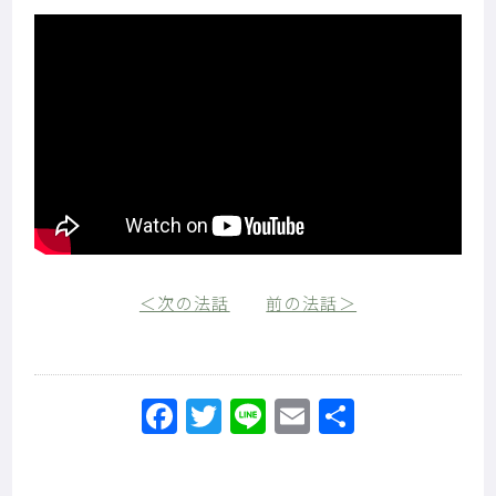
＜次の法話
前の法話＞
Facebook
Twitter
Line
Email
共
有