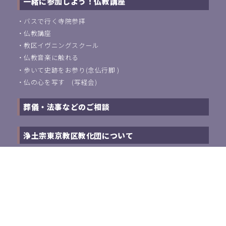
一緒に参加しよう！仏教講座
・
バスで行く寺院参拝
・
仏教講座
・
教区イヴニングスクール
・
仏教音楽に触れる
・
歩いて史跡をお参り(念仏行脚 )
・
仏の心を写す (写経会)
葬儀・法事などのご相談
浄土宗東京教区教化団について
・
ご挨拶
・
教化活動について
・
アクセス
・
関連団体紹介
浄土宗教師の方はこちら