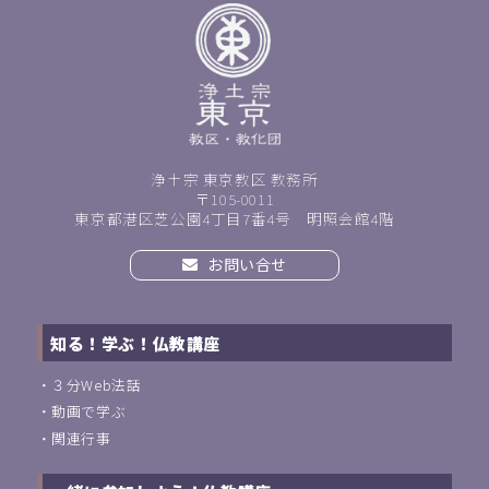
浄土宗 東京教区 教務所
〒105-0011
東京都港区芝公園4丁目7番4号 明照会館4階
お問い合せ
知る！学ぶ！仏教講座
・
３分Web法話
・
動画で学ぶ
・
関連行事