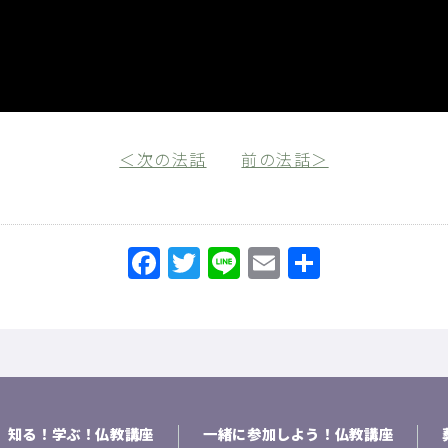
＜次の法話
前の法話＞
Facebook
Twitter
Line
Email
共
有
知る！学ぶ！仏教講座
一緒に参加しよう！仏教講座