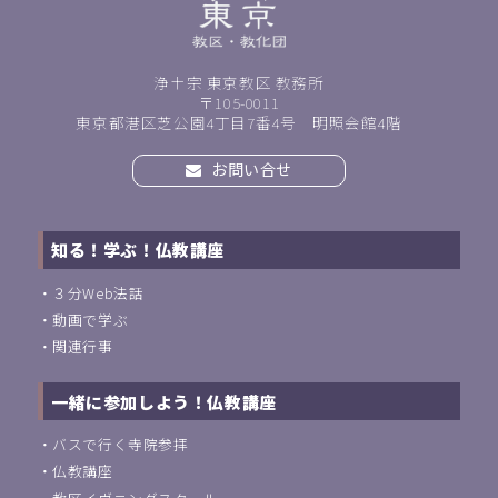
浄土宗 東京教区 教務所
〒105-0011
東京都港区芝公園4丁目7番4号 明照会館4階
お問い合せ
知る！学ぶ！仏教講座
・
３分Web法話
・
動画で学ぶ
・
関連行事
一緒に参加しよう！仏教講座
・
バスで行く寺院参拝
・
仏教講座