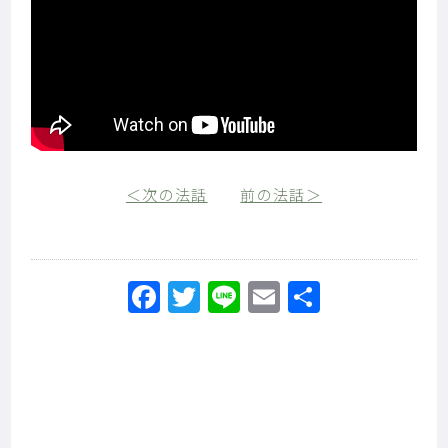
＜次の法話
前の法話＞
Facebook
Twitter
Line
Email
共
有