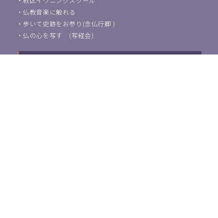
・
教区イヴニングスクール
・
仏教音楽に触れる
・
歩いて史跡をお参り(念仏行脚 )
・
仏の心を写す (写経会)
葬儀・法事などのご相談
浄土宗東京教区教化団について
・
ご挨拶
・
教化活動について
・
アクセス
・
関連団体紹介
浄土宗教師の方はこちら