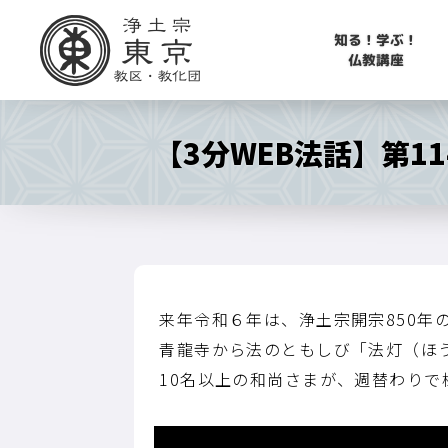
知る！学ぶ！
仏教講座
【3分WEB法話】第1
来年令和６年は、浄土宗開宗850年
青龍寺から法のともしび「法灯（ほ
10名以上の和尚さまが、週替わり