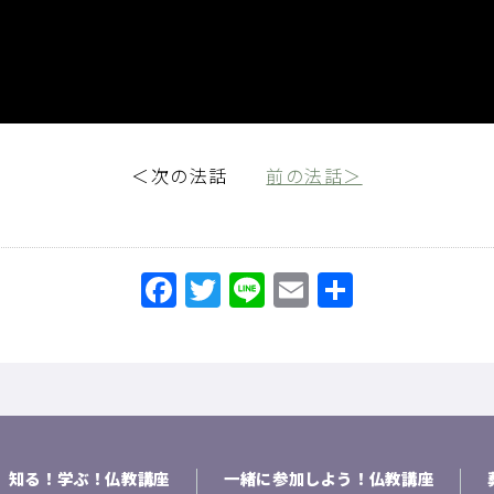
＜次の法話
前の法話＞
Facebook
Twitter
Line
Email
共
有
知る！学ぶ！仏教講座
一緒に参加しよう！仏教講座