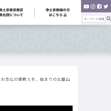
浄土宗東京教区
浄土宗教師の方
教化団について
はこちら
たお念仏の御教えを、始まりの比叡山