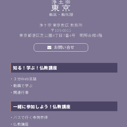
浄土宗 東京教区 教務所
〒105-0011
東京都港区芝公園4丁目7番4号 明照会館4階
お問い合せ
知る！学ぶ！仏教講座
・
３分Web法話
・
動画で学ぶ
・
関連行事
一緒に参加しよう！仏教講座
・
バスで行く寺院参拝
・
仏教講座