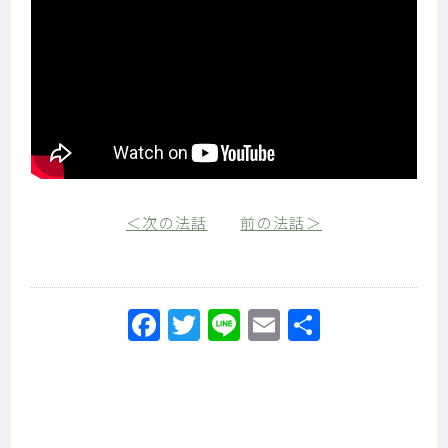
＜次の法話
前の法話＞
Facebook
Twitter
Line
Email
共
有