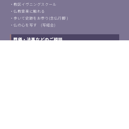
・
教区イヴニングスクール
・
仏教音楽に触れる
・
歩いて史跡をお参り(念仏行脚 )
・
仏の心を写す (写経会)
葬儀・法事などのご相談
浄土宗東京教区教化団について
・
ご挨拶
・
教化活動について
・
アクセス
・
関連団体紹介
浄土宗教師の方はこちら