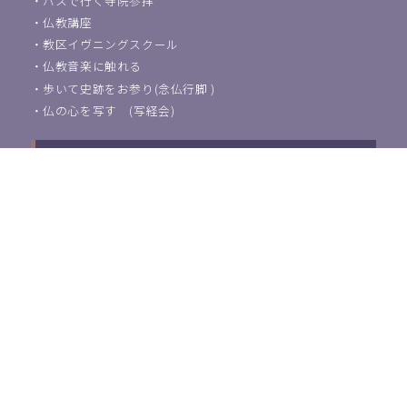
・
バスで行く寺院参拝
・
仏教講座
・
教区イヴニングスクール
・
仏教音楽に触れる
・
歩いて史跡をお参り(念仏行脚 )
・
仏の心を写す (写経会)
葬儀・法事などのご相談
浄土宗東京教区教化団について
・
ご挨拶
・
教化活動について
・
アクセス
・
関連団体紹介
浄土宗教師の方はこちら