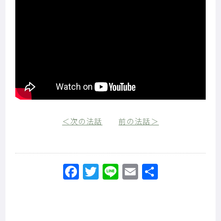
＜次の法話
前の法話＞
Facebook
Twitter
Line
Email
共
有