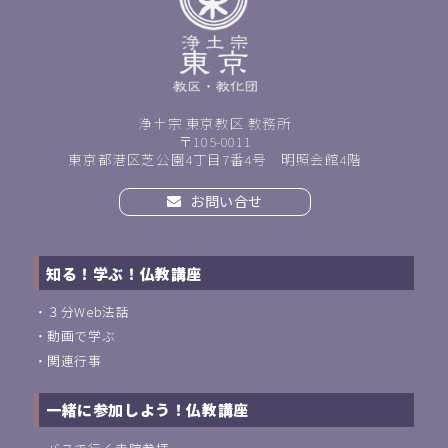
浄土宗 東京教区 教務所
〒105-0011
東京都港区芝公園4丁目7番4号 明照会館4階
お問い合せ
知る！学ぶ！仏教講座
・
３分Web法話
・
動画で学ぶ
・
関連行事
一緒に参加しよう！仏教講座