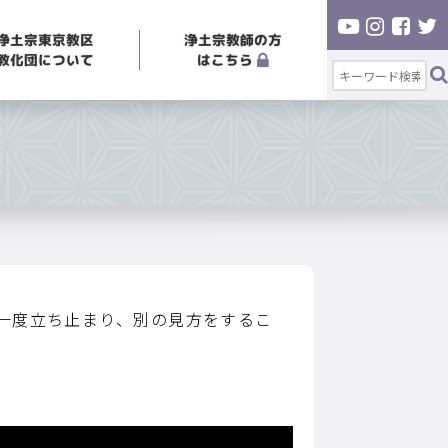
浄土宗東京教区
浄土宗教師の方
教化団について
はこちら
う
一度立ち止まり、別の見方をするこ