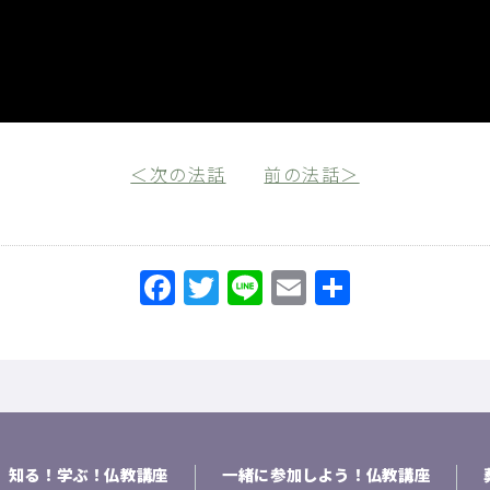
＜次の法話
前の法話＞
Facebook
Twitter
Line
Email
共
有
知る！学ぶ！仏教講座
一緒に参加しよう！仏教講座