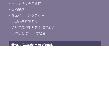
・
バスで行く寺院参拝
・
仏教講座
・
教区イヴニングスクール
・
仏教音楽に触れる
・
歩いて史跡をお参り(念仏行脚 )
・
仏の心を写す (写経会)
葬儀・法事などのご相談
浄土宗東京教区教化団について
・
ご挨拶
・
教化活動について
・
アクセス
・
関連団体紹介
浄土宗教師の方はこちら