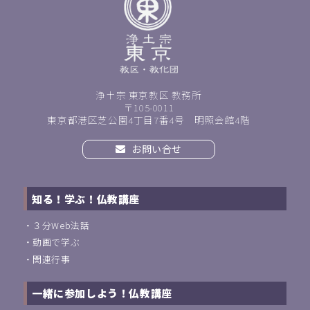
浄土宗 東京教区 教務所
〒105-0011
東京都港区芝公園4丁目7番4号 明照会館4階
お問い合せ
知る！学ぶ！仏教講座
・
３分Web法話
・
動画で学ぶ
・
関連行事
一緒に参加しよう！仏教講座