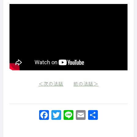
＜次の法話
前の法話＞
Facebook
Twitter
Line
Email
共
有