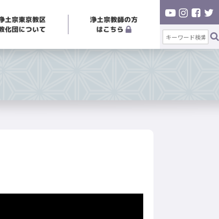
浄土宗東京教区
浄土宗教師の方
教化団について
はこちら