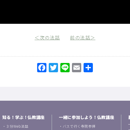
＜次の法話
前の法話＞
Facebook
Twitter
Line
Email
共
有
知る！学ぶ！仏教講座
一緒に参加しよう！仏教講座
・
３分Web法話
・
バスで行く寺院参拝