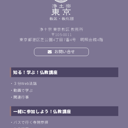
浄土宗 東京教区 教務所
〒105-0011
東京都港区芝公園4丁目7番4号 明照会館4階
お問い合せ
知る！学ぶ！仏教講座
・
３分Web法話
・
動画で学ぶ
・
関連行事
一緒に参加しよう！仏教講座
・
バスで行く寺院参拝