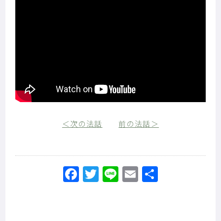
＜次の法話
前の法話＞
Facebook
Twitter
Line
Email
共
有