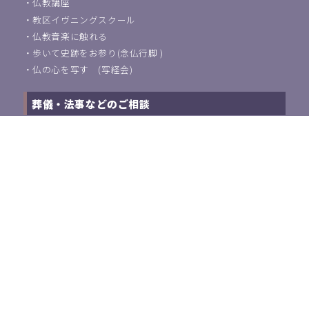
・
仏教講座
・
教区イヴニングスクール
・
仏教音楽に触れる
・
歩いて史跡をお参り(念仏行脚 )
・
仏の心を写す (写経会)
葬儀・法事などのご相談
浄土宗東京教区教化団について
・
ご挨拶
・
教化活動について
・
アクセス
・
関連団体紹介
浄土宗教師の方はこちら