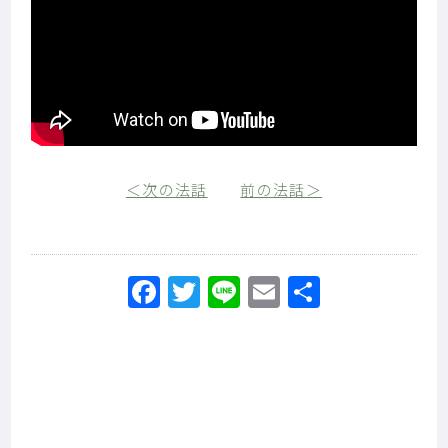
＜次の法話
前の法話＞
Facebook
Twitter
Line
Email
共
有