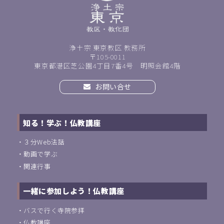
浄土宗 東京教区 教務所
〒105-0011
東京都港区芝公園4丁目7番4号 明照会館4階
お問い合せ
知る！学ぶ！仏教講座
・
３分Web法話
・
動画で学ぶ
・
関連行事
一緒に参加しよう！仏教講座
・
バスで行く寺院参拝
・
仏教講座