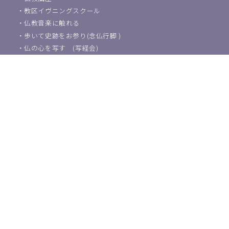
・
教区イヴニングスクール
・
仏教音楽に触れる
・
歩いて史跡をお参り(念仏行脚 )
・
仏の心を写す (写経会)
葬儀・法事などのご相談
浄土宗東京教区教化団について
・
ご挨拶
・
教化活動について
・
アクセス
・
関連団体紹介
浄土宗教師の方はこちら