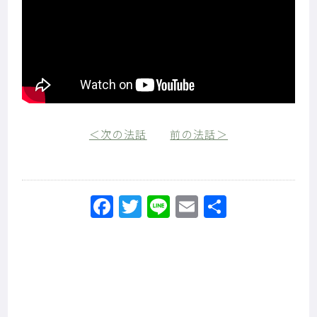
＜次の法話
前の法話＞
Facebook
Twitter
Line
Email
共
有