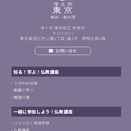
浄土宗 東京教区 教務所
〒105-0011
東京都港区芝公園4丁目7番4号 明照会館4階
お問い合せ
知る！学ぶ！仏教講座
・
３分Web法話
・
動画で学ぶ
・
関連行事
一緒に参加しよう！仏教講座
・
バスで行く寺院参拝
・
仏教講座