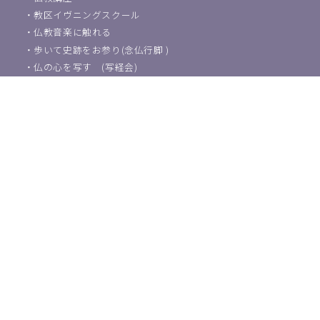
・
教区イヴニングスクール
・
仏教音楽に触れる
・
歩いて史跡をお参り(念仏行脚 )
・
仏の心を写す (写経会)
葬儀・法事などのご相談
浄土宗東京教区教化団について
・
ご挨拶
・
教化活動について
・
アクセス
・
関連団体紹介
浄土宗教師の方はこちら