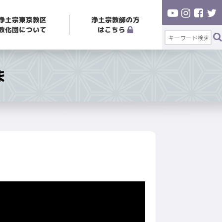
浄土宗東京教区
浄土宗教師の方
教化団について
はこちら
ま