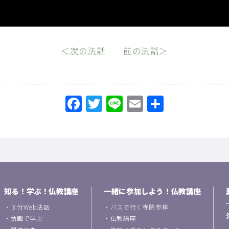
＜次の法話
前の法話＞
Facebook
Twitter
Line
Email
共
有
知る！学ぶ！仏教講座
一緒に参加しよう！仏教講座
・
３分Web法話
・
バスで行く寺院参拝
・
動画で学ぶ
・
仏教講座