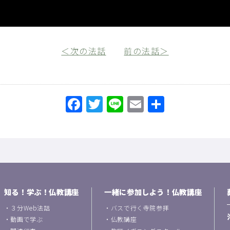
＜次の法話
前の法話＞
Facebook
Twitter
Line
Email
共
有
知る！学ぶ！仏教講座
一緒に参加しよう！仏教講座
・
３分Web法話
・
バスで行く寺院参拝
・
動画で学ぶ
・
仏教講座