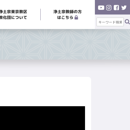
浄土宗東京教区
浄土宗教師の方
教化団について
はこちら