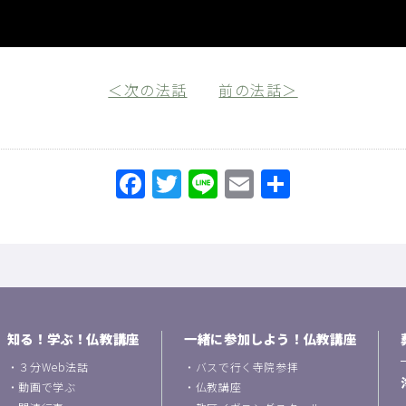
＜次の法話
前の法話＞
Facebook
Twitter
Line
Email
共
有
知る！学ぶ！仏教講座
一緒に参加しよう！仏教講座
・
３分Web法話
・
バスで行く寺院参拝
・
動画で学ぶ
・
仏教講座