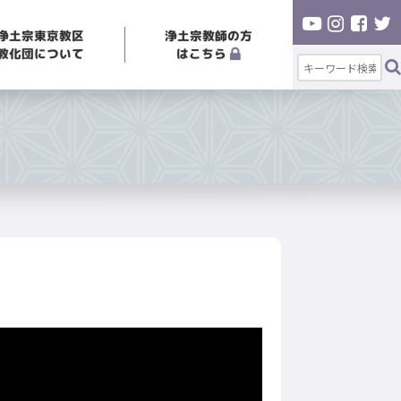
浄土宗東京教区
浄土宗教師の方
教化団について
はこちら