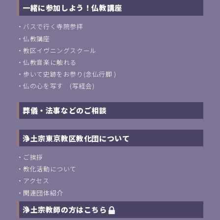
一緒に参加しよう！仏教講座
・
バスで行く寺院参拝
・
仏教講座
・
教区イヴニングスクール
・
仏教音楽に触れる
・
歩いて史跡をお参り(念仏行脚 )
・
仏の心を写す (写経会)
葬儀・法事などのご相談
浄土宗東京教区教化団について
・
ご挨拶
・
教化活動について
・
アクセス
・
関連団体紹介
浄土宗教師の方はこちら