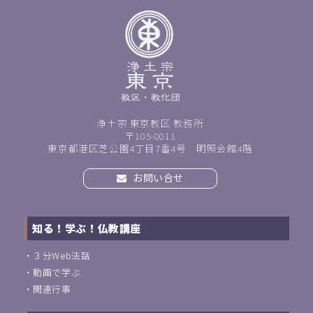
浄土宗 東京教区 教務所
〒105-0011
東京都港区芝公園4丁目7番4号 明照会館4階
お問い合せ
知る！学ぶ！仏教講座
・
３分Web法話
・
動画で学ぶ
・
関連行事