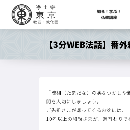
知る！学ぶ！
仏教講座
【3分WEB法話】番
「魂棚（たまだな）の奥なつかしや
間を大切にしましょう。
ご先祖さまが帰ってくるお盆には、
10名以上の和尚さまが、週替わり