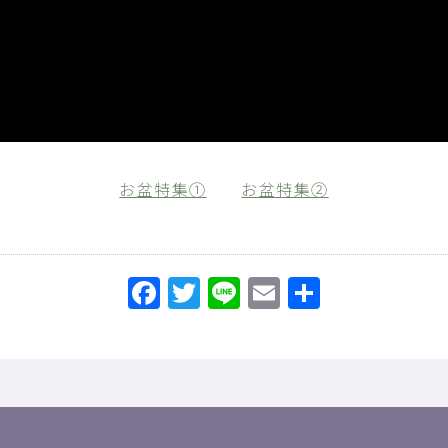
お盆特集①
お盆特集②
Facebook
Twitter
Line
Email
共
有