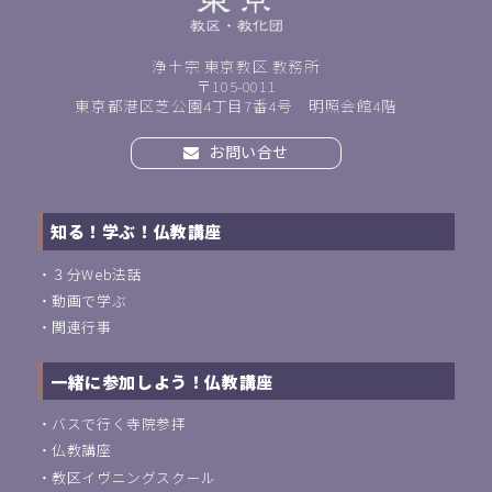
浄土宗 東京教区 教務所
〒105-0011
東京都港区芝公園4丁目7番4号 明照会館4階
お問い合せ
知る！学ぶ！仏教講座
・
３分Web法話
・
動画で学ぶ
・
関連行事
一緒に参加しよう！仏教講座
・
バスで行く寺院参拝
・
仏教講座
・
教区イヴニングスクール