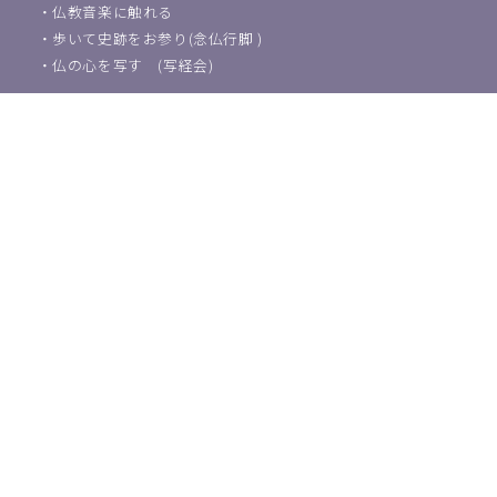
・
仏教音楽に触れる
・
歩いて史跡をお参り(念仏行脚 )
・
仏の心を写す (写経会)
葬儀・法事などのご相談
浄土宗東京教区教化団について
・
ご挨拶
・
教化活動について
・
アクセス
・
関連団体紹介
浄土宗教師の方はこちら