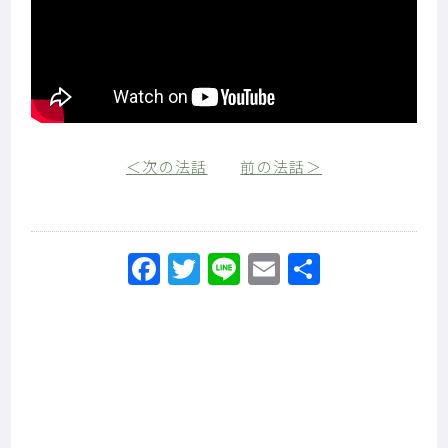
＜次の法話
前の法話＞
Facebook
Twitter
Line
Email
共
有