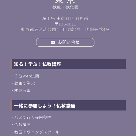
浄土宗 東京教区 教務所
〒105-0011
東京都港区芝公園4丁目7番4号 明照会館4階
お問い合せ
知る！学ぶ！仏教講座
・
３分Web法話
・
動画で学ぶ
・
関連行事
一緒に参加しよう！仏教講座
・
バスで行く寺院参拝
・
仏教講座
・
教区イヴニングスクール