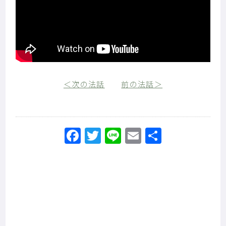
＜次の法話
前の法話＞
Facebook
Twitter
Line
Email
共
有