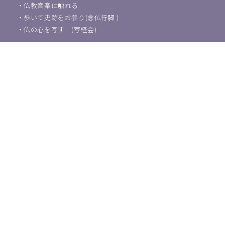
・
仏教音楽に触れる
・
歩いて史跡をお参り(念仏行脚 )
・
仏の心を写す (写経会)
葬儀・法事などのご相談
浄土宗東京教区教化団について
・
ご挨拶
・
教化活動について
・
アクセス
・
関連団体紹介
浄土宗教師の方はこちら